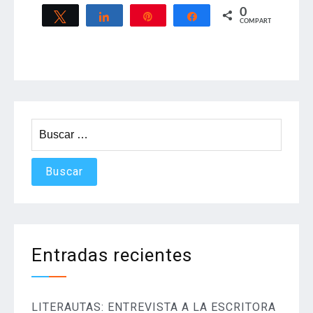
0
Twittear
Compartir
Pin
Compartir
COMPARTIR
Buscar:
Entradas recientes
LITERAUTAS: ENTREVISTA A LA ESCRITORA