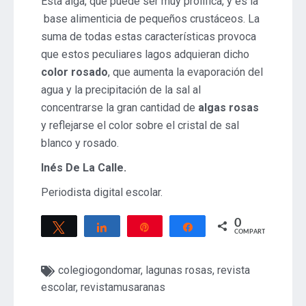
Esta alga, que puede ser muy prolífica, y es la
base alimenticia de pequeños crustáceos. La
suma de todas estas características provoca
que estos peculiares lagos adquieran dicho
color rosado
, que aumenta la evaporación del
agua y la precipitación de la sal al
concentrarse la gran cantidad de
algas rosas
y reflejarse el color sobre el cristal de sal
blanco y rosado.
Inés De La Calle.
Periodista digital escolar.
0
Twittear
Compartir
Pin
Compartir
COMPARTIR
colegiogondomar
,
lagunas rosas
,
revista
escolar
,
revistamusaranas