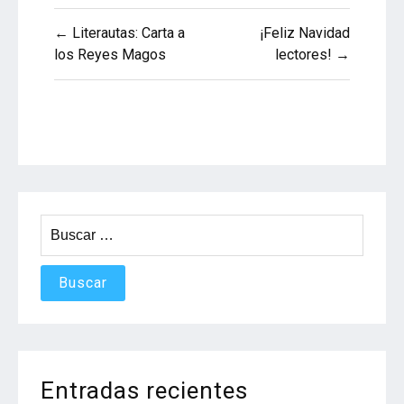
Navegación
← Literautas: Carta a
¡Feliz Navidad
los Reyes Magos
lectores! →
de
entradas
Buscar:
Entradas recientes