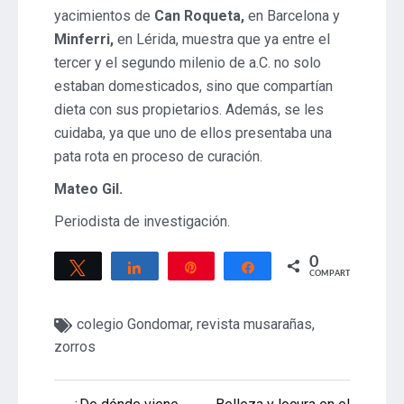
yacimientos de
Can Roqueta,
en Barcelona y
Minferri,
en Lérida, muestra que ya entre el
tercer y el segundo milenio de a.C. no solo
estaban domesticados, sino que compartían
dieta con sus propietarios. Además, se les
cuidaba, ya que uno de ellos presentaba una
pata rota en proceso de curación.
Mateo Gil.
Periodista de investigación.
0
Twittear
Compartir
Pin
Compartir
COMPARTIR
colegio Gondomar
,
revista musarañas
,
zorros
Navegación