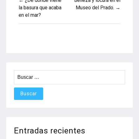
← ¿De dónde viene
Belleza y locura en el
la basura que acaba
Museo del Prado. →
de
en el mar?
entradas
Buscar:
Entradas recientes